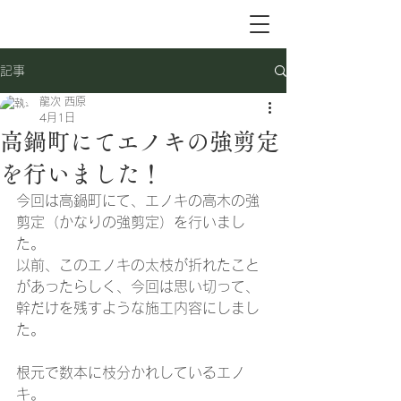
記事
龍次 西原
4月1日
高鍋町にてエノキの強剪定
を行いました！
今回は高鍋町にて、エノキの高木の強
剪定（かなりの強剪定）を行いまし
た。
以前、このエノキの太枝が折れたこと
があったらしく、今回は思い切って、
幹だけを残すような施工内容にしまし
た。
根元で数本に枝分かれしているエノ
キ。